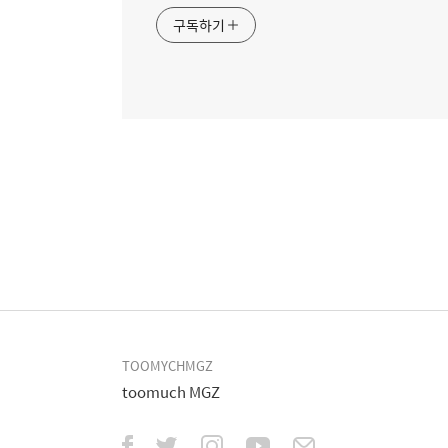
구독하기
TOOMYCHMGZ
toomuch MGZ