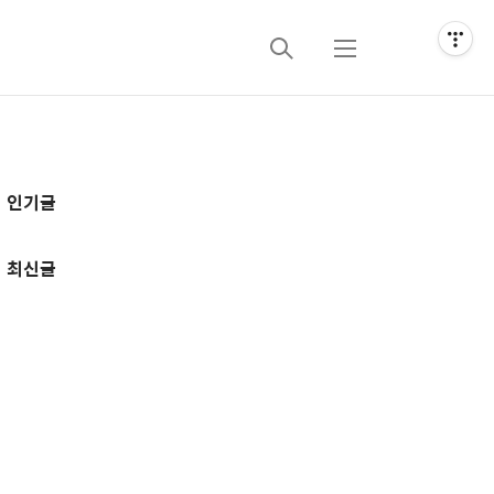
검
메
색
뉴
추
인기글
가
정
최신글
보