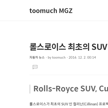
toomuch MGZ
롤스로이스 최초의 SUV
상
본
문
세
제
자동차 뉴스
by
toomuch
2016. 12. 2. 00:14
컨
본
목
텐
댓
문
글
츠
달
기
Rolls-Royce SUV, Cu
롤스로이스가 최초의 SUV 인 컬리난(Cillinan) 