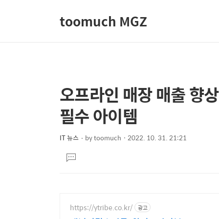
toomuch MGZ
오프라인 매장 매출 향상
상
본
문
세
필수 아이템
제
컨
목
텐
IT 뉴스
by
toomuch
2022. 10. 31. 21:21
본
츠
댓
문
글
달
기
https://ytribe.co.kr/
광고