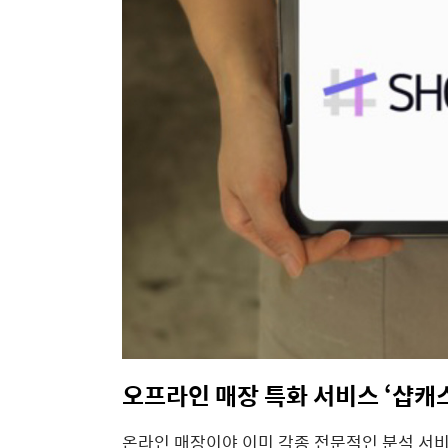
오프라인
매장
특화
서비스
‘
샵캐
온라인
매장이야
이미
각종
전문적인
분석
서