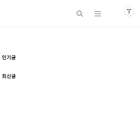
검
메
색
뉴
추
인기글
가
정
최신글
보