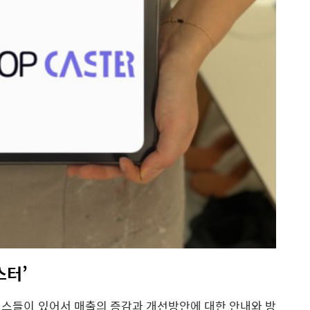
스터
’
비스들이
있어서
매출의
증감과
개선방안에
대한
안내와
방