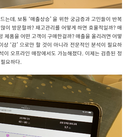
드는데
,
보통
‘
매출상승
’
을
위한
궁금증과
고민들이
반복
많이
방문할까
?
재고관리를
어떻게
하면
효율적일까
?
매
정
제품을
어떤
고객이
구매한걸까
?
매출을
올리려면
어떻
이상
‘
감
’
으로만
할
것이
아니라
전문적인
분석이
필요하
석이
오프라인
매장에서도
가능해졌다
.
이제는
검증된
정
필요하다
.