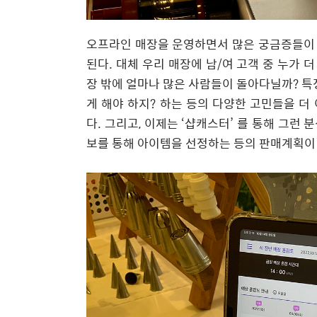
오프라인
매장을
운영하면서
많은
궁금증들이
된다
.
대체
우리
매장에
남
/
여
고객
중
누가
더
장
밖에
얼마나
많은
사람들이
돌아다닐까
?
특
게
해야
하지
?
하는
등의
다양한
고민들을
더
다
.
그리고
,
이제는
‘
샵캐스터
’
를
통해
그런
분
보를
통해
아이템을
선정하는
등의
판매계획이