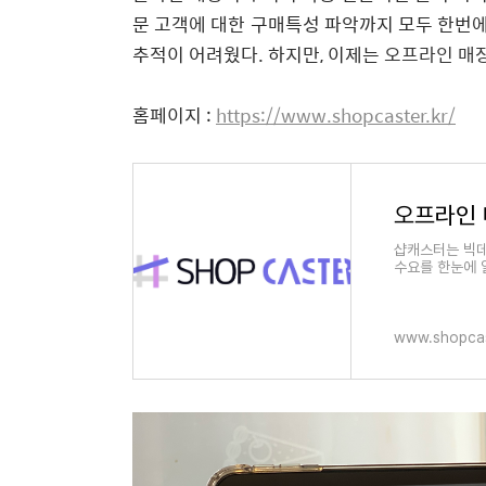
문
고객에
대한
구매특성
파악까지
모두
한번
추적이
어려웠다
.
하지만
,
이제는
오프라인 매
홈페이지
:
https://www.shopcaster.kr/
오프라인 
샵캐스터는 빅데
수요를 한눈에 
www.shopcas