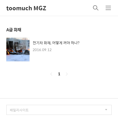
toomuch MGZ
검
메
색
뉴
A급 화재
전기차 화재, 어떻게 꺼야 하나?
2016.09.12
페
1
이
징