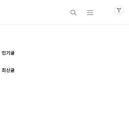
검
메
색
뉴
추
인기글
가
정
최신글
보