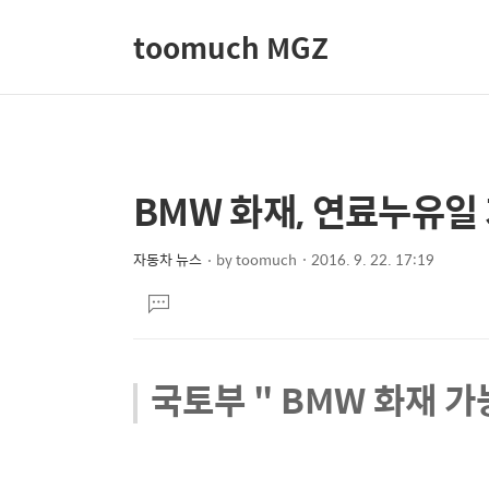
toomuch MGZ
BMW 화재, 연료누유일 
상
본
문
세
제
자동차 뉴스
by
toomuch
2016. 9. 22. 17:19
컨
본
목
텐
댓
문
글
츠
달
기
국토부 " BMW 화재 가