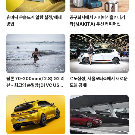
휴비딕 온습도계 알람 설정/해제
공구회사에서 커피머신을? 마키
방법
타(MAKITA) 무선 커피머신
탐론 70-200mm(f2.8) G2 리
르노삼성, 서울모터쇼에서 새로운
뷰 - 최고의 손떨방(Di VC USD
모델 공개!
G2)