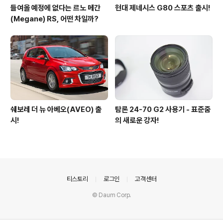
들여올 예정에 없다는 르노 메간
현대 제네시스 G80 스포츠 출시!
(Megane) RS, 어떤 차일까?
쉐보레 더 뉴 아베오(AVEO) 출
탐론 24-70 G2 사용기 - 표준줌
시!
의 새로운 강자!
의안내
티스토리
로그인
고객센터
© Daum Corp.