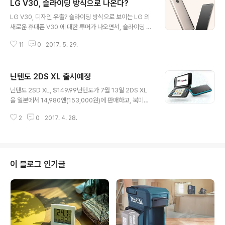
LG V30, 슬라이딩 방식으로 나온다?
글 내용
LG V30, 디자인 유출? 슬라이딩 방식으로 보이는 LG 의
새로운 휴대폰 V30 에 대한 루머가 나오면서, 슬라이딩 방
식의 듀얼 스크린이라는 내용이 돌고 있다. 이는 에반 블라
11
0
2017. 5. 29.
스(@evleaks) 가 LG V30 이라며 몇몇 이미지를 트위터
에 올렸는데 반응들이 정말 다양하다. 올 하반기에 나올 것
으로 예상되는 V30 에 대한 루머는 상당히 신선하다. 슬라
닌텐도 2DS XL 출시예정
이딩 방식인데, 물리 키보드가 아닌 듀얼 디스플레이로, 평
글 내용
소에는 하단에 시간과 날씨, 알림정보 등을 표시하고, 슬라
닌텐도 2SD XL, $149.99닌텐도가 7월 13일 2DS XL
이드를 올리면 키보드 혹은 다양한 기능들을 제공할 것으
을 일본에서 14,980엔(153,000원)에 판매하고, 북미에
로 보여진다. 예전에 스카이나 LG 의 초콜릿폰, 최근의 블
서는 7월 28일에 $149.99(약 17만원)에 출시한다고 한
랙베리 프리브가 생각나는 V30이 궁금해지지만, 아직까지
2
0
2017. 4. 28.
다. 2DS 보다는 더 커진 4.88인치(상단),과 4.18인치(하
는 루머 혹은 컨셉으로 실제 나오게 될 제품과는 차이가 있
단:터치 디스플레이)를 적용하고, 마이크로 SD 카드를 포
을 것으로 예..
함해 260g 의 무게를 보이고 있다. 3SD XL 의 하드웨어
성능을 그대로 옮겨와서 빠른 게임을 즐길 수 있다고 한다.
이 외에도 게임을 저장시킬 수 있도록, 피규어 형태의 아미
이 블로그 인기글
보(Amibo)를 지원하고, 블랙 X 터키색, 화이트 X 오렌지
(일본한정판)의 두가지 색상으로 출시된다고 한다. 국내에
서는 언제, 얼마에 판매될지는 아직 공개되지 않았다고 한
다. 하지만, 곡 한국에서도 정식 발매될 ..