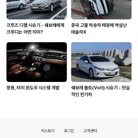
크루즈 디젤 시승기 - 쉐보레에게
중국 고물 탁송차 때문에 박살난
크루디는 어떤 의미?
테슬라X
쌍용, 터치 윈도우 시스템 개발
쉐보레 볼트(Volt) 시승기 - 현실
적인 전기차
의안내
티스토리
로그인
고객센터