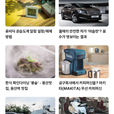
지적되었던 2열 공간을 확보하고 있는 것으로 보여진다.
지금껏의 픽업트럭과는 달리, 렉스..
휴비딕 온습도계 알람 설정/해제
올해의 안전한 차가 '아슬란'? 꼼
방법
수가 엿보이는 결과
한식 파인다이닝 '몽숲' - 용산맛
공구회사에서 커피머신을? 마키
집, 용산역 맛집
타(MAKITA) 무선 커피머신