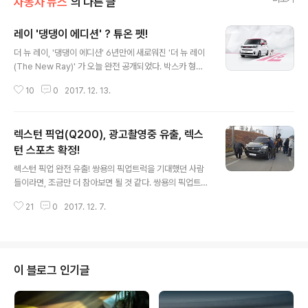
자동차 뉴스
의 다른 글
레이 '댕댕이 에디션' ? 튜온 펫!
글 내용
더 뉴 레이, '댕댕이 에디션' 6년만에 새로워진 '더 뉴 레이
(The New Ray)' 가 오늘 완전 공개되었다. 박스카 형태
의 레이는 경차 이상의 공간 활용성이 큰 장점으로, 꾸준한
10
0
2017. 12. 13.
사랑을 받아왔었다. 새로워진 레이는 내외장 디자인이 바
뀐것과 함께 반려동물을 위한 옵션도 선보였다. 기아의 튜
닝 브랜드 '튜온(TUON)' 의 튜온 펫(Pet) 이 바로 그것이
렉스턴 픽업(Q200), 광고촬영중 유출, 렉스
다. 튜온 펫(TUON PET) 기아가 레이에서 선보이는 튜온
펫(TUON PET) 에디션은 2열 동승적 방향의 와이드 오
턴 스포츠 확정!
글 내용
픈 슬라이딩 도어를 적극 활용하여 탑승자의 승하차는 물
렉스턴 픽업 완전 유출! 쌍용의 픽업트럭을 기대했던 사람
론, 다양한 짐을 싣고 내리는 것을 편안하게 해주는데, 반려
들이라면, 조금만 더 참아보면 될 것 같다. 쌍용의 픽업트럭
동물을 태울 수 있는 다양한 옵션을 설치했다. 흔히들 반려
Q200. 렉스턴 픽업은 '렉스턴 스포츠' 로 네이밍이 정해졌
동물을 태우게 되면 털이나 이물질 혹은 안전을 위한 것이
21
0
2017. 12. 7.
다고 알려져 있으며, 롱바디와 숏바디 두가지 모델로 출시
사..
될 것으로 알려져 있다. 전면부의 모습을 보면, G4 렉스턴
과 비슷하면서 살짝 더 깔끔한 모습이다. 여기에서 헤드라
이트 등 몇가지는 부품을 공유하는 것으로 보인다. 리어 디
자인 역시 볼륨감이 있고, 적재함이 있는 만큼 트럭으로 분
이 블로그 인기글
류되기 때문에 자동차세는 아주 저렴한 편이다. 사람마다
디자인에 대한 호불호가 갈리겠지만, 새로운 렉스턴 스포
츠는 픽업트럭이면서도 상당히 괜찮은 디자인으로 예전에