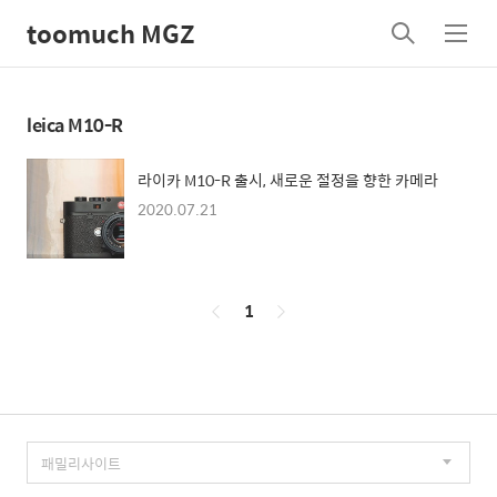
toomuch MGZ
검
메
색
뉴
leica M10-R
라이카 M10-R 출시, 새로운 절정을 향한 카메라
2020.07.21
페
1
이
징