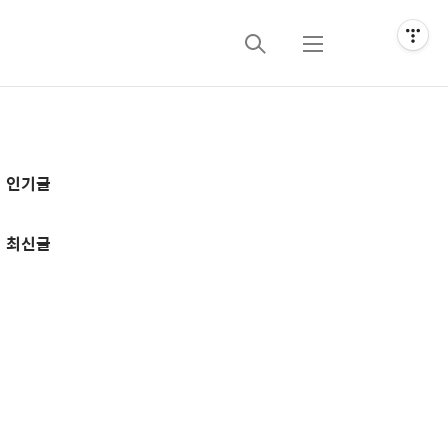
검
메
색
뉴
추
인기글
가
정
최신글
보