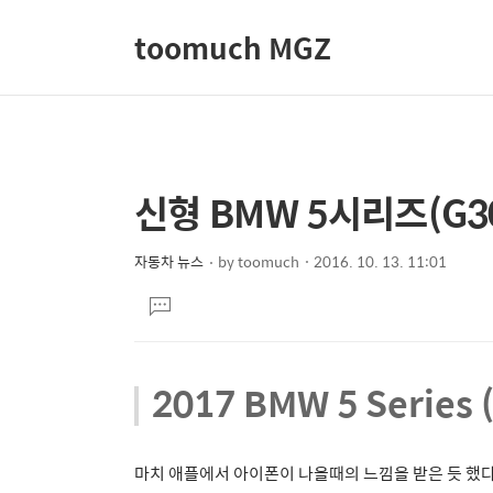
toomuch MGZ
신형 BMW 5시리즈(G3
상
본
문
세
제
자동차 뉴스
by
toomuch
2016. 10. 13. 11:01
컨
본
목
텐
댓
문
글
츠
달
기
2017 BMW 5 Series 
마치 애플에서 아이폰이 나올때의 느낌을 받은 듯 했다.