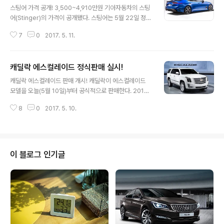
스팅어 가격 공개! 3,500~4,910만원 기아자동차의 스팅
어(Stinger)의 가격이 공개됐다. 스팅어는 5월 22일 정도
에 모든 내용이 공개될 것이며 곧 사전계약도 받을 것으로
7
0
2017. 5. 11.
알려져 있는데, 그동안 궁금했었던 가격이 공개되면서 예
비구매자들의 선택에 도움이 될 것으로 보여진다. 2.0리터
터보 기본트림(프라임)이 3,500만원부터 시작하며, 3.3
캐딜락 에스컬레이드 정식판매 실시!
트윈터보의 GT 트림은 4,880만원에서 4,910만원까지
글 내용
있고, 디젤 모델은 3,720만원에서 4,060만원의 가격대
캐딜락 에스컬레이드 판매 개시! 캐딜락이 에스컬레이드
가 존재한다. 2.0 터보(프라임) : 3,550만원~3,530만원.
모델을 오늘(5월 10일)부터 공식적으로 판매한다. 2017
8단 자동변속기, ISG 적용, 버튼시동 스마트키 시스템, R-
서울모터쇼에서도 사전계약을 받았고, 초도 물량 계약이 1
MDPS 적용 2.0 터보(플래티넘) : 3,780만원~3,810만
8
0
2017. 5. 10.
0일만에 완료되는 등 높은 인기를 받고 있는데, 롱바디가
원, 프라임 기본 품목 + 풀 LED 헤..
아닌 숏바디임에도 무지막지한 포스를 풍기고 있다. GM
코리아의 김영식 캐딜락 총괄 사장은 "에스컬레이드는 캐
딜락의 최첨단 기술력과 장인 정신이 함축된 모델로 더 이
상 설명이 필요치 않은 초호화 플래그쉽 SUV" 라며, "에스
이 블로그 인기글
컬레이드 출시를 통해 강화된 브랜드 위상을 공고히 하는
한편 판매실적 견인의 기회로 삼을 것"이라고 전했다. 새로
운 에스컬레이드 숏바디의 국내 판매가격은 1억 2,780만
원(VAT 포함)이다. 에스컬레이드는 1999년 1세대 출시
이후에 꾸준한 사랑을 받아왔는..