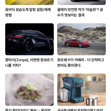
휴비딕 온습도계 알람 설정/해제
올해의 안전한 차가 '아슬란'? 꼼
방법
수가 엿보이는 결과
쭝타이(Zotye), 이번엔 람보르기
포르쉐 911 카레라 - 더 강력하고
니를 카피?
연비도 좋아졌다.
한식 파인다이닝 '몽숲' - 용산맛
공구회사에서 커피머신을? 마키