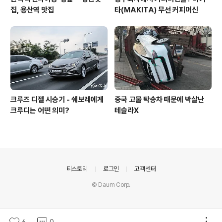
집, 용산역 맛집
타(MAKITA) 무선 커피머신
크루즈 디젤 시승기 - 쉐보레에게
중국 고물 탁송차 때문에 박살난
크루디는 어떤 의미?
테슬라X
의안내
티스토리
로그인
고객센터
© Daum Corp.