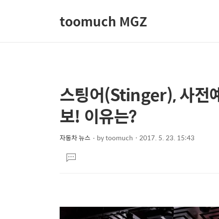
toomuch MGZ
스팅어(Stinger), 사
상
본
문
세
보! 이유는?
제
컨
목
텐
자동차 뉴스
by
toomuch
2017. 5. 23. 15:43
본
츠
댓
문
글
달
기