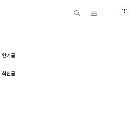
검
메
색
뉴
추
인기글
가
정
최신글
보