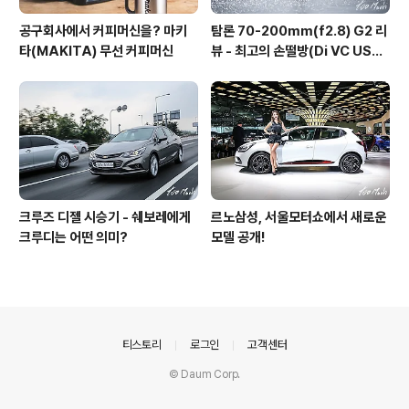
공구회사에서 커피머신을? 마키
탐론 70-200mm(f2.8) G2 리
타(MAKITA) 무선 커피머신
뷰 - 최고의 손떨방(Di VC USD
G2)
크루즈 디젤 시승기 - 쉐보레에게
르노삼성, 서울모터쇼에서 새로운
크루디는 어떤 의미?
모델 공개!
의안내
티스토리
로그인
고객센터
© Daum Corp.