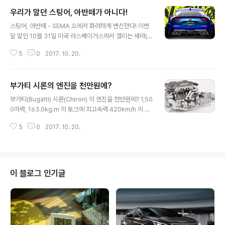
우리가 알던 스팅어, 아반떼가 아니다!
글 내용
스팅어, 아반떼 - SEMA 쇼에서 화려하게 변신한다! 이번
달 말인 10월 31일 미국 라스베이거스에서 열리는 세마(S
EMA) 쇼에서 기아 스팅어와 아반떼(수출명: 엘란트라)가
5
0
2017. 10. 20.
화려하게 변신한다. 일단 스팅어는 웨스트 코스트 커스텀
(West Coast Customs)에서 와이드바디킷으로 만들어
쇼에 선보이는데, 21인치 휠과 함께 와이드바디, 카본파이
부가티 시론의 엔진을 천만원에?
버로 제작한 에어로키트, 쿼드 배기튜닝 등의 모습을 바꿀
글 내용
것이라고 한다. 익숙해 보이는 것은 스팅어의 테일램프 뿐
부가티(Bugatti) 시론(Chiron) 의 엔진을 천만원에? 1,50
이다. 실내도 화려하게 변신을 할 예정이라고 한다. 한편,
0마력, 163.0kg.m 의 토크에 최고속력 420km/h 의 성
아반떼(수출명: 엘란트라)는 BTR(Blood Type Racing)
능을 자랑하는 부가티 시론은 8.0리터 W16 쿼드엔진을
에서 튜닝을 했으며, 와이드 바디킷과 함께 배기시스템, E
5
0
2017. 10. 20.
장착하고 있다. 500대 한정생산으로 가격은 약 42억원 정
CU 튜닝, HSD 서스펜션, APR GTC-200 GT 윙,..
도로 엄청난 가격을 보이고 있다. 그런데, 부가티 시론의 엔
진이 겨우 천만원이라고? 정확히는 $9,365 이다. 한화로
약 천만원이 넘는 정도인데, 차량가격에 비해 엔진가격이
싸다고 느껴질 것이다. 하지만, 지금 말하는 천만원짜리 엔
이 블로그 인기글
진은 사실 진짜가 아닌, 1:4 스케일의 부가티 시론의 엔진
모형이다. 너무나도 정교하게 W16 엔진과 7단 DCT 까지
함께 만든 이 1:4 스케일의 엔진은 실제로는 작동되지 않지
만, 제작시간에 220시간 정도가 걸렸고, 약 ..