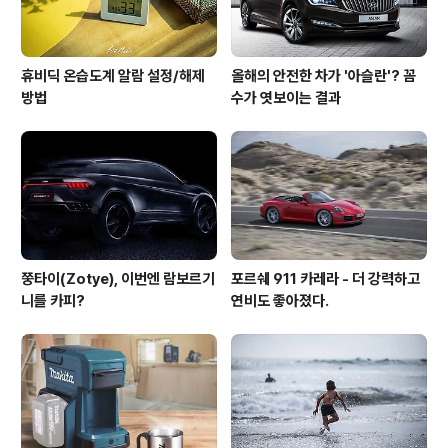
휴비딕 온습도계 알람 설정/해제
올해의 안전한 차가 '아슬란'? 꼼
방법
수가 엿보이는 결과
쭝타이(Zotye), 이번엔 람보르기
포르쉐 911 카레라 - 더 강력하고
니를 카피?
연비도 좋아졌다.