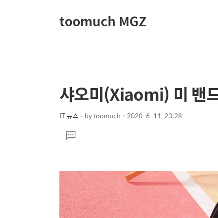
toomuch MGZ
샤오미(Xiaomi) 미 밴드 
상
본
문
세
제
IT 뉴스
by
toomuch
2020. 6. 11. 23:28
컨
본
목
텐
댓
문
글
츠
달
기