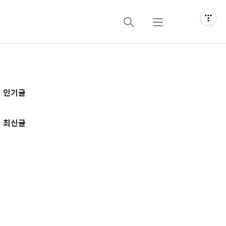
검
메
색
뉴
추
인기글
가
정
최신글
보