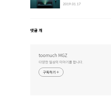
2019.01.17
댓
댓글
개
글
영
역
toomuch MGZ
다양한 일상의 이야기를 합니다.
구독하기