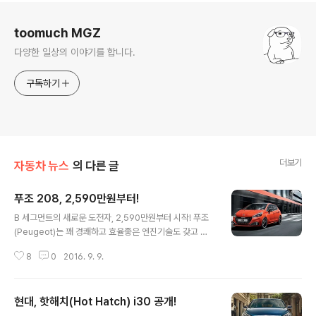
로그 정보
toomuch MGZ
다양한 일상의 이야기를 합니다.
구독하기
더보기
자동차 뉴스
의 다른 글
푸조 208, 2,590만원부터!
글 내용
B 세그먼트의 새로운 도전자, 2,590만원부터 시작! 푸조
(Peugeot)는 꽤 경쾌하고 효율좋은 엔진기술도 갖고 있
는 브랜드다. 그리고, 이제는 2,590만원부터 시작하는 파
8
0
2016. 9. 9.
격적인 가격으로 B 세그먼트 시장에서 새로운 도전장을 내
밀고 있다. 과연, 시장에서의 반응은 어떨지 궁금해진다. 한
불모터스가 오늘(9월9일)부터 상품성을 높인 푸조 208을
현대, 핫해치(Hot Hatch) i30 공개!
국내 출시했다. 가격은 208 Allure 는 2,590만원부터 시
글 내용