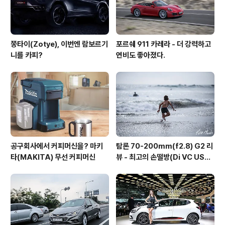
쭝타이(Zotye), 이번엔 람보르기
포르쉐 911 카레라 - 더 강력하고
니를 카피?
연비도 좋아졌다.
공구회사에서 커피머신을? 마키
탐론 70-200mm(f2.8) G2 리
타(MAKITA) 무선 커피머신
뷰 - 최고의 손떨방(Di VC USD
G2)