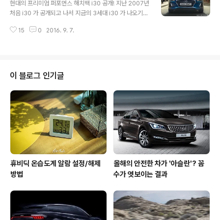
작하며, GT Line 은 2,790만원부터 시작한다. 예전의 푸
현대의 프리미엄 퍼포먼스 해치백 i30 공개! 지난 2007년
조와는 조금 다른, 세련된 디자인과 함께 파격적인 가격! 그
처음 i30 가 공개되고 나서 지금의 3세대 i30 가 나오기까
리고, 혀율 좋은 디젤 1.6리터 BlueHDi 엔진과 함께 최대
지 한국에서는 해치백이 그렇게 인기를 끌지 못했다. 하지
99마력, 25.9kg.m의 토크와 함께 복합연비 16.7km/L
15
0
2016. 9. 7.
만, 이제는 자동차 매니아들을 시작으로 핫해치(Hot Hatc
(도심 15.6km/L, 고속도로 18.4..
h)에 대한 인기가 높아졌고, 어느새 해치백 시장의 규모는
7배 이상 늘어났다. 그동안 현대자동차는 지적받아왔던 기
본기의 혁신을 통해 세계 최고의 경쟁력을 갖춘 프리미엄
핫해치로 재탄생한 i30 를 공개했다. 그리고 이번 i30 가
이 블로그 인기글
기대되는 이유 중 하나는 'N' 브랜드에 대해 한발짝 다가간
모델이기 때문이다. 새로워진 유러피언 감성의 퍼포먼스
이번 3세대 i30 는 1.6리터 디젤엔진을 비롯하여, 가솔린
1.4 터보(T-GDI) 엔진과 1.6 터보엔진이 추가되어 전..
휴비딕 온습도계 알람 설정/해제
올해의 안전한 차가 '아슬란'? 꼼
방법
수가 엿보이는 결과