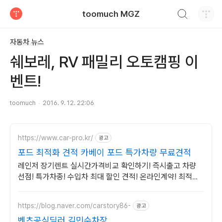
검색하기
toomuch MGZ
티스토리
자동차 뉴스
쉐보레, RV 패밀리 오토캠핑 이
벤트!
toomuch
2016. 9. 12. 22:06
https://www.car-pro.kr/
광고
포드 최적화 견적 카베이 포드 특가차량 무료견적
레인저 장기렌트 실시간가격비교 확인하기! 즉시출고 차량
선점! 특가차종! 수입차 최대 할인 견적! 온라인계약! 최적가
프로모션 차량 빠른출고 선점하세요.
https://blog.naver.com/carstory86-
광고
벤츠공식딜러 김민수차장