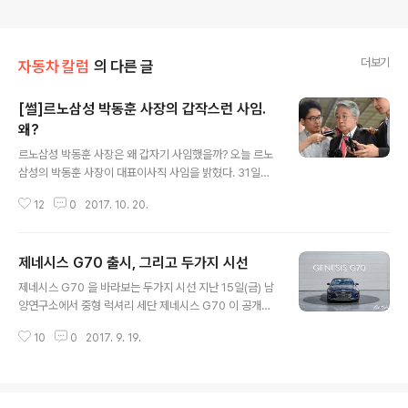
더보기
자동차 칼럼
의 다른 글
[썰]르노삼성 박동훈 사장의 갑작스런 사임.
왜?
글 내용
르노삼성 박동훈 사장은 왜 갑자기 사임했을까? 오늘 르노
삼성의 박동훈 사장이 대표이사직 사임을 밝혔다. 31일부
로 르노삼성자동차의 대표이사를 그만두고, 새롭게 도미니
12
0
2017. 10. 20.
크 시뇨라(Dominique Signora) 가 11월 1일자로 르노
삼성자동차의 대표직을 맡기로 하였다. 박동훈 사장은 지
난 2013년 9월에 영업본부장으로 르노삼성자동차에 입사
제네시스 G70 출시, 그리고 두가지 시선
하였고, 2016년 4월에 CEO 가 되었다. 2013년부터 지
글 내용
난 2015년까지 박동훈 사장이 취임한 기간동안 6만여대
제네시스 G70 을 바라보는 두가지 시선 지난 15일(금) 남
였던 내수판매량을 약 11만대로 2배 가까이 늘렸다. 그런
양연구소에서 중형 럭셔리 세단 제네시스 G70 이 공개됐
데, 이렇게 능렸있는 박동훈 사장이 왜 갑자기 사임했을까?
다. 제네시스의 새로운 라인업으로, 우아함과 역동성을 강
박동훈 사장의 사임발표는 오늘 있었고, 도미니크 시뇨라
10
0
2017. 9. 19.
조하고, 리얼 알루미늄, 나파가죽 등 고급 소재를 사용하여
가 후임으로 밝혀지면서 너무나도 빠른 전개에 놀랍고, 사
고급스러움도 강조를 했다. 3,750만원에서 5,180만원까
임배경에 대해서 생각해보게 ..
지의 가격대를 갖추고 2.0 가솔린 터보, 3.3 가솔린 트윈
터보, 2.2 디젤까지 파워트레인을 갖춰 선택의 폭도 다양