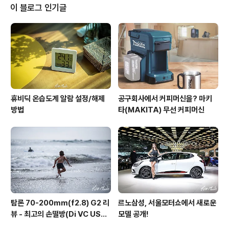
하게 만들었다. 과연 제네시스 브랜드 세단 라인업을 G70
이 블로그 인기글
이 완성시킬지는 지켜볼 일이며, 이에 대해서 엇갈린 시선
들이 여전하다. 1. G70, 럭셔리 브랜드의 자리매김 C 클래
스, 3시리즈 급이라는 이야기를 들어오는 G70 은 제네시
스 브랜드로 중형세단에서 제네시스 세단 라인업을 완성하
는 역할을 맡고 ..
휴비딕 온습도계 알람 설정/해제
공구회사에서 커피머신을? 마키
방법
타(MAKITA) 무선 커피머신
탐론 70-200mm(f2.8) G2 리
르노삼성, 서울모터쇼에서 새로운
뷰 - 최고의 손떨방(Di VC USD
모델 공개!
G2)