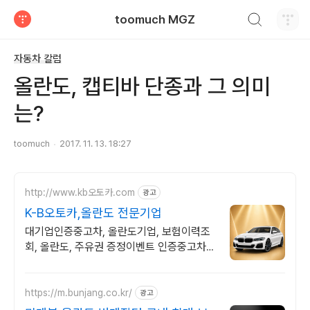
검색하기
toomuch MGZ
티스토리
자동차 칼럼
올란도, 캡티바 단종과 그 의미
는?
toomuch
2017. 11. 13. 18:27
http://www.kb오토카.com
광고
K-B오토카,올란도 전문기업
대기업인증중고차, 올란도기업, 보험이력조
회, 올란도, 주유권 증정이벤트 인증중고차 7
만대이상! 찾아가는 홈서비스! 낮은 할부이자
율, 24시간실매물전산연동
https://m.bunjang.co.kr/
광고