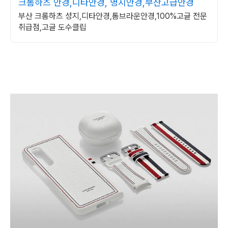
크롬하츠 안경,디타안경, 명지안경,부산고급안경
부산 크롬하츠 성지,디타안경,톰브라운안경,100%고글 전문
취급점,고글 도수클립