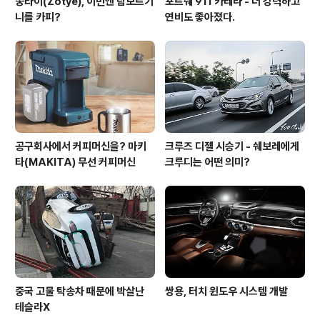
쭝타이(Zotye), 이번엔 람보르기
포르쉐 911 카레라 - 더 강력하고
니를 카피?
연비도 좋아졌다.
공구회사에서 커피머신을? 마키
크루즈 디젤 시승기 - 쉐보레에게
타(MAKITA) 무선 커피머신
크루디는 어떤 의미?
중국 고물 탁송차 때문에 박살난
쌍용, 터치 윈도우 시스템 개발
테슬라X