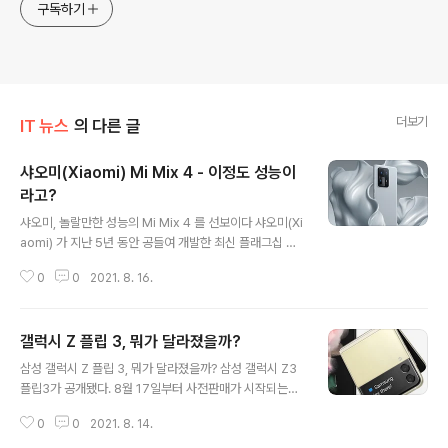
구독하기
더보기
IT 뉴스
의 다른 글
샤오미(Xiaomi) Mi Mix 4 - 이정도 성능이
라고?
글 내용
샤오미, 놀랄만한 성능의 Mi Mix 4 를 선보이다 샤오미(Xi
aomi) 가 지난 5년 동안 공들여 개발한 최신 플래그십 스
마트폰 '미 믹스4(Mi Mix4)' 를 공개했다. 수백명의 엔지
0
0
2021. 8. 16.
니어와 900억원에 달하는 금액을 투자하고, 60개의 특허
를 적용한 샤오미 미 믹스4에서 가장 눈에 띄는 점은 무려
1억 800만 화소의 메인 카메라와 함께, 디스플레이 뒤로
갤럭시 Z 플립 3, 뭐가 달라졌을까?
숨은 디스플레이 내장 전면 카메라다. 이 정도로 빠르게 성
글 내용
장할 줄은 정말 몰랐다. 샤오미 미 믹스4에서 주목할만한
삼성 갤럭시 Z 플립 3, 뭐가 달라졌을까? 삼성 갤럭시 Z3
점 중 하나는 바로 디스플레이 내장 전면 카메라인데, 디스
플립3가 공개됐다. 8월 17일부터 사전판매가 시작되는데,
플레이만 하더라도 6.67인치, 2,400 x 1,800 의 해상도
지난 Z 플립과 과연 무엇이 달라졌는지 궁금하다. 많은 이
와 400ppi, 10비트 컬러 및 120Hz 의 화면 재생률을 보
0
0
2021. 8. 14.
들의 관심을 주목시키고 있는 Z 플립 3 는 Z 폴드3와 함께
이며, 돌비비전, HDR 10+ 등 최고 사..