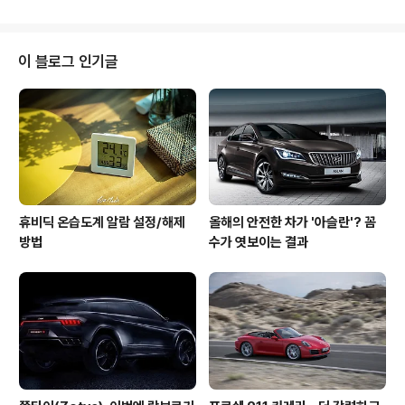
많은 이목지 집중되고 있는데, 외형상으로 봤을 때, 큰 변화
를 느끼긴 힘ㄷ ㄹ지만, 디테일한 디자인과 커버 디스플레
이의 크기가 달라졌다. 뭐가 달라졌지? 갤럭시 Z 플립3 는
팬텀 블랙, 그린, 크림, 바이올렛 4가지 컬러가 추가되었으
이 블로그 인기글
며, 그레이, 화이트, 핑크 컬러는 삼성전자 공식 홈페이지에
서만 구입이 가능하다고 한다. 확실히 남들과 다른 독특한
컬러감이 상당하다. 그리고, 커버 디스플레이가 인상적이
다. 커버 디스플레이는 1.1인치에서 1.8인치로 커졌으며, 메
시지..
휴비딕 온습도계 알람 설정/해제
올해의 안전한 차가 '아슬란'? 꼼
방법
수가 엿보이는 결과