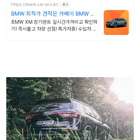
https://www.car-pro.kr/
광고
BMW 최적가 견적은 카베이 BMW 특
가차량 무료견적
BMW XM 장기렌트 실시간가격비교 확인하
기! 즉시출고 차량 선점! 특가차종! 수입차 최
대 할인 견적! 온라인계약! 최적가 프로모션
차량 빠른출고 선점하세요.