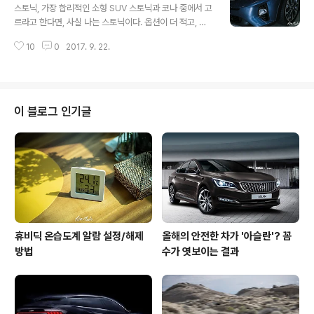
908대 지난 8월 QM3 의 판매량은 908대이며, 7월달에
스토닉, 가장 합리적인 소형 SUV 스토닉과 코나 중에서 고
는 1,379대가 판매되었다. 경쟁모델인 다른 소형 SUV 의
르라고 한다면, 사실 나는 스토닉이다. 옵션이 더 적고, 트
판매량에 비하면 한참 모자라지만, 꾸준하게 판매가 되고
렁크도 코나보다 더 좁지만, 스토닉을 타고 운전을 해보면
있다. 심지어 모델체인지도 활발하지 않고, 딱히 광고도 크
10
0
2017. 9. 22.
정말 실용성이 뛰어나고, 주행감성도 좋다는 것을 느끼게
게 하지 않는 것을 생각하면 판매량이 생각보다 잘 나..
된다. 정말 매력적인 소형 SUV 이다. 무엇이 이렇게 마음
에 들었는지, 아쉬운 점은 없었는지를 이야기해보도록 하
겠다. 참고로 시승했던 스토닉은 선루프가 빠진 최고급 옵
션으로 2,350만원짜리였다. 스노틱은 선루프까지 모든 옵
이 블로그 인기글
션을 넣어도 2,395만원이다. 꽤 매력적인 가격으로 시작
하는 스토닉이다. 스토닉의 외관은 크게 질리지 않는 디자
인을 갖고 있다. 과하지 않아 오래 타고 다녀도 딱히 지루하
지 않을 것 같다. 상당히 젊은 감각으로, 도심은 물론 주말
에 레저를 즐기기에도 딱히..
휴비딕 온습도계 알람 설정/해제
올해의 안전한 차가 '아슬란'? 꼼
방법
수가 엿보이는 결과