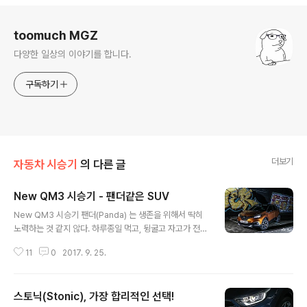
로그 정보
toomuch MGZ
다양한 일상의 이야기를 합니다.
구독하기
더보기
자동차 시승기
의 다른 글
New QM3 시승기 - 팬더같은 SUV
글 내용
New QM3 시승기 팬더(Panda) 는 생존을 위해서 딱히
노력하는 것 같지 않다. 하루종일 먹고, 뒹굴고 자고가 전부
다. 그런데 이 녀석은 왜 사랑받을까? 단순히 귀여워서? 2,
11
0
2017. 9. 25.
220만원에서 2,570만원까지의 가격을 갖추고 있는 QM
3 는 1.5리터 디젤엔진으로 90마력, 22.4kg.m 의 토크
를 보이는 스펙을 보인다. 이제 New QM3 로 바뀌면서 어
스토닉(Stonic), 가장 합리적인 선택!
디가 바뀌고, 꾸준히 잘 팔리고 있는지를 한번 생각해보자.
글 내용