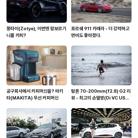
쭝타이(Zotye), 이번엔 람보르기
포르쉐 911 카레라 - 더 강력하고
니를 카피?
연비도 좋아졌다.
공구회사에서 커피머신을? 마키
탐론 70-200mm(f2.8) G2 리
타(MAKITA) 무선 커피머신
뷰 - 최고의 손떨방(Di VC USD
G2)