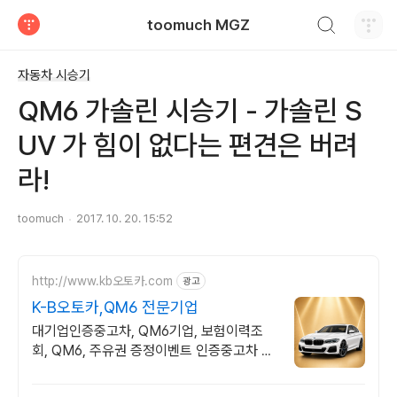
검색하기
toomuch MGZ
티스토리
자동차 시승기
QM6 가솔린 시승기 - 가솔린 S
UV 가 힘이 없다는 편견은 버려
라!
toomuch
2017. 10. 20. 15:52
http://www.kb오토카.com
광고
K-B오토카,QM6 전문기업
대기업인증중고차, QM6기업, 보험이력조
회, QM6, 주유권 증정이벤트 인증중고차 7
만대이상! 찾아가는 홈서비스! 낮은 할부이자
율, 24시간실매물전산연동