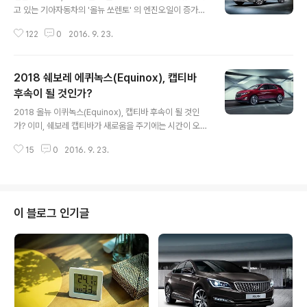
고 있는 기아자동차의 '올뉴 쏘렌토' 의 엔진오일이 증가한
다고 하여 문제가 되고 있다. 무엇이 문제인가 하면, 추가로
122
0
2016. 9. 23.
엔진오일을 주입하지 않은 상황에서 엔진오일 스틱이 최대
1cm 이상(약 3.8%의 연료 유입) 올라간다고 주장하는 등,
엔진오일량이 증가한다는 것인데, 다양한 이야기가 있지
2018 쉐보레 에퀴녹스(Equinox), 캡티바
만, DPF 의 작동 때문에 생기는 현상이 아닌가 이야기가
나오고 있다. 그런데, 이러한 엔진오일 증가의 문제는 쏘렌
후속이 될 것인가?
글 내용
토만의 문제가 아니다. 다들 아시다시피, 쏘렌토는 2.0 디
2018 올뉴 이퀴녹스(Equinox), 캡티바 후속이 될 것인
젤. 현대기아 자동차의 유로6에 대응하기 위한 R 엔진을
가? 이미, 쉐보레 캡티바가 새로움을 주기에는 시간이 오래
사용하고 있으며, 문제가 되고 있는 쏘렌토의 엔진오일 증
흘렀기에 후속모델에 대한 이야기들이 나오고 있다. 그리
가는 R 엔진의 경우이다. 그리고, 최근 들어 동호회를 중심
15
0
2016. 9. 23.
고, 에퀴녹스(Equinox)가 캡티바의 후속모델로 국내에 출
으로 쏘렌토만 그런..
시되지 않겠느냐는 이야기가 여전하다. 그런데, 그 이퀴녹
스가 이제 2018년형 모델로 1.6 디젤과 1.5리터 터보, 2.0
리터 터보 가솔린 3가지 모델로 완전히 바뀌었다. 쉐보레
는 엄청난 규모의 글로벌 자동차 회사이다보니, 새로은 세
이 블로그 인기글
대의 자동차를 만들기에는 시간이 오래 걸리는 편이다. 그
런데, 에퀴녹스(Equinox) 또한 이제는 완전히 새로워졌
다. 완전히 세련되어진 실내외 디자인과 3가지 파워트레인
을 갖추고 말이다. 물론, 디자인은 3열쪽 C 필러를 보게 되
면 메르세데..