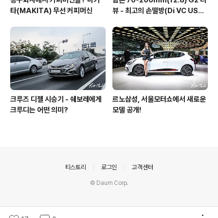
공구회사에서 커피머신을? 마키
탐론 70-200mm(f2.8) G2 리
타(MAKITA) 무선 커피머신
뷰 - 최고의 손떨방(Di VC USD
G2)
크루즈 디젤 시승기 - 쉐보레에게
르노삼성, 서울모터쇼에서 새로운
크루디는 어떤 의미?
모델 공개!
의안내
티스토리
로그인
고객센터
© Daum Corp.