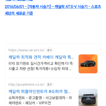
2016/06/01 - [자동차 시승기] - 캐딜락 ATS-V 시승기 - 스포츠
세단의 새로운 기준
https://www.car-pro.kr/
광고
캐딜락 최적화 견적 카베이 캐딜락 특
가차량 무료견적
리릭 장기렌트 실시간가격비교 확인하기! 즉
시출고 차량 선점! 특가차종! 수입차 최대 할
인 견적! 온라인계약! 최적가 프로모션 차량
빠른출고 선점하세요.
http://purplemine.co.kr/
광고
캐딜락 퍼플마인렌트카 #슈퍼카 협찬
문의 #방송렌트
슈퍼카렌트 - 광고촬영 - 사고보험대차 - 외
제차렌트 - 웨딩카 - VIP의전