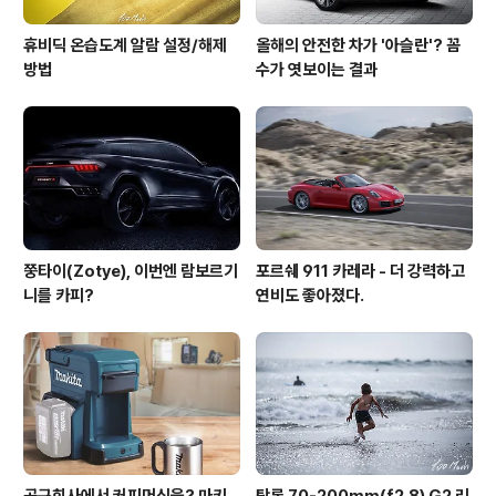
휴비딕 온습도계 알람 설정/해제
올해의 안전한 차가 '아슬란'? 꼼
방법
수가 엿보이는 결과
쭝타이(Zotye), 이번엔 람보르기
포르쉐 911 카레라 - 더 강력하고
니를 카피?
연비도 좋아졌다.